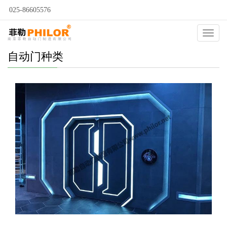
025-86605576
Catego
自动门种类