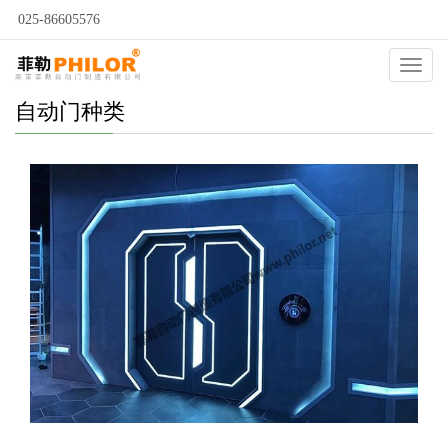
025-86605576
Catego
自动门种类