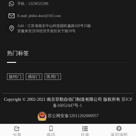
手机：13236521296
E-mail: philor-door@163.com
Add：江苏省南京中山科技园旺鑫路420号33栋
安徽来安汊河经济开发区长宁路19号
热门标签
旋转门
感应门
医用门
Copyright © 2002-2021 南京菲勒自动门制造有限公司 版权所有
苏ICP
备16052447号-1
苏公网安备32011202000957
分享
电话
目录
返回顶部