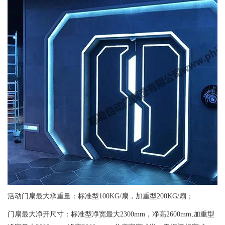
活动门扇最大承重量：标准型100KG/扇，加重型200KG/扇；
门扇最大净开尺寸：标准型净宽最大2300mm，净高2600mm,加重型