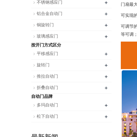
+
不锈钢感应门
门扇最大
+
铝合金自动门
可实现
+
铜旋转门
可调节
等可调
+
玻璃感应门
按开门方式区分
+
平移感应门
+
旋转门
+
推拉自动门
+
折叠自动门
自动门品牌
+
多玛自动门
+
松下自动门