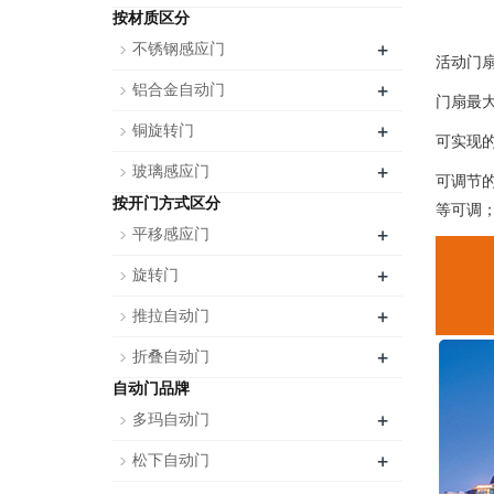
按材质区分
+
不锈钢感应门
活动门扇
+
铝合金自动门
门扇最大
+
铜旋转门
可实现
+
玻璃感应门
可调节
按开门方式区分
等可调
+
平移感应门
+
旋转门
+
推拉自动门
+
折叠自动门
自动门品牌
+
多玛自动门
+
松下自动门