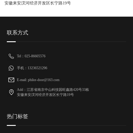
安徽来安汊河经济开发区长宁路19号
联系方式
Tel：025-86605576
手机：13236521296
E-mail: philor-door@163.com
Add：江苏省南京中山科技园旺鑫路420号33栋
安徽来安汊河经济开发区长宁路19号
热门标签