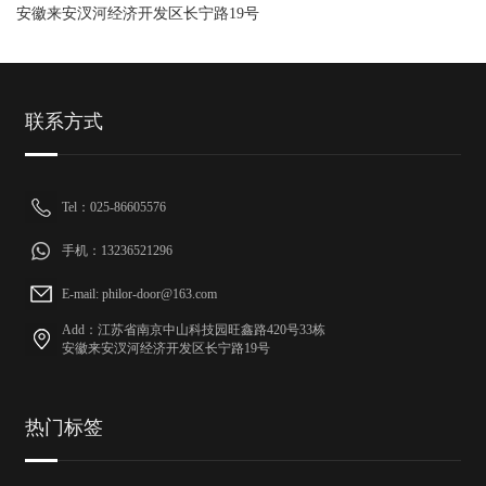
安徽来安汊河经济开发区长宁路19号
联系方式
Tel：025-86605576
手机：13236521296
E-mail: philor-door@163.com
Add：江苏省南京中山科技园旺鑫路420号33栋
安徽来安汊河经济开发区长宁路19号
热门标签