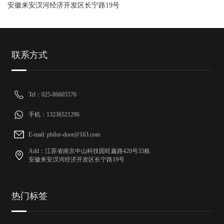
安徽来安汊河经济开发区长宁路19号
联系方式
Tel：025-86605576
手机：13236521296
E-mail: philor-door@163.com
Add：江苏省南京中山科技园旺鑫路420号33栋
安徽来安汊河经济开发区长宁路19号
热门标签