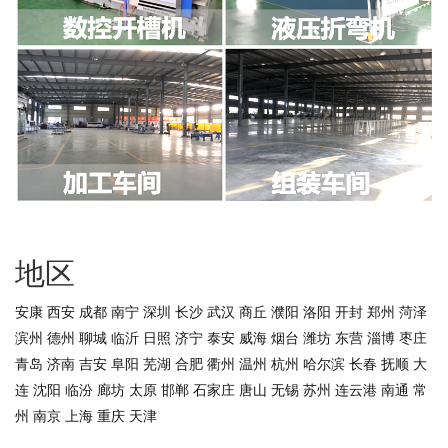
地区
安康
西安
成都
南宁
深圳
长沙
武汉
商丘
濮阳
洛阳
开封
郑州
菏泽
滨州
德州
聊城
临沂
日照
济宁
泰安
威海
烟台
潍坊
东营
淄博
枣庄
青岛
济南
吉安
阜阳
芜湖
合肥
衢州
温州
杭州
哈尔滨
长春
抚顺
大
连
沈阳
临汾
廊坊
太原
邯郸
石家庄
唐山
无锡
苏州
连云港
南通
常
州
南京
上海
重庆
天津