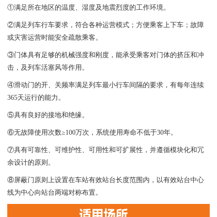
①满足所在地区的温度、湿度及地震烈度的工作环境。
②满足列车行车要求，符合各种运营模式；方便乘客上下车；故障
或灾害运营时能安全疏散乘客。
③门体具有足够的机械强度和刚度，能承受乘客对门体的挤压和冲
击，及列车活塞风等作用。
④滑动门的开、关频率满足列车最小行车间隔的要求，有每年连续
365天运行的能力。
⑤具有良好的接地和绝缘。
⑥无故障使用次数≥100万次，系统使用寿命不低于30年。
⑦具有可靠性、可维护性、可用性和可扩展性，并遵循模块化和冗
余设计的原则。
⑧屏蔽门原则上设置在车站有效站台长度范围内，以有效站台中心
线为中心向站台两端对称布置。