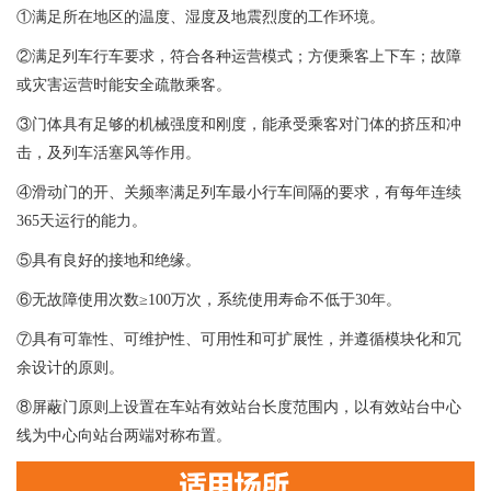
①满足所在地区的温度、湿度及地震烈度的工作环境。
②满足列车行车要求，符合各种运营模式；方便乘客上下车；故障
或灾害运营时能安全疏散乘客。
③门体具有足够的机械强度和刚度，能承受乘客对门体的挤压和冲
击，及列车活塞风等作用。
④滑动门的开、关频率满足列车最小行车间隔的要求，有每年连续
365天运行的能力。
⑤具有良好的接地和绝缘。
⑥无故障使用次数≥100万次，系统使用寿命不低于30年。
⑦具有可靠性、可维护性、可用性和可扩展性，并遵循模块化和冗
余设计的原则。
⑧屏蔽门原则上设置在车站有效站台长度范围内，以有效站台中心
线为中心向站台两端对称布置。