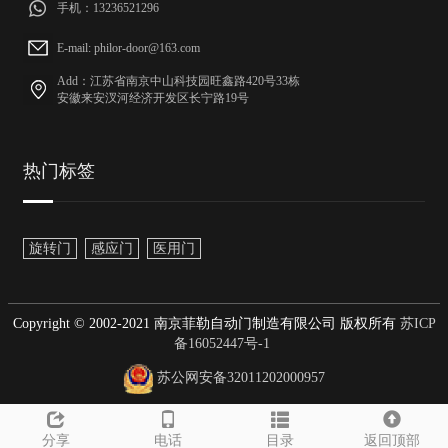
手机：13236521296
E-mail: philor-door@163.com
Add：江苏省南京中山科技园旺鑫路420号33栋
安徽来安汊河经济开发区长宁路19号
热门标签
旋转门
感应门
医用门
Copyright © 2002-2021 南京菲勒自动门制造有限公司 版权所有
苏ICP
备16052447号-1
苏公网安备32011202000957
分享
电话
目录
返回顶部