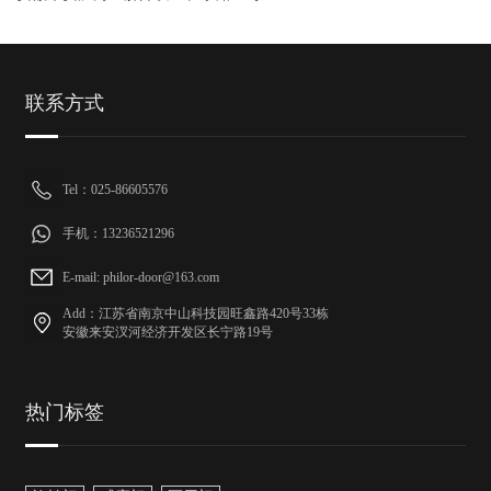
联系方式
Tel：025-86605576
手机：13236521296
E-mail: philor-door@163.com
Add：江苏省南京中山科技园旺鑫路420号33栋
安徽来安汊河经济开发区长宁路19号
热门标签