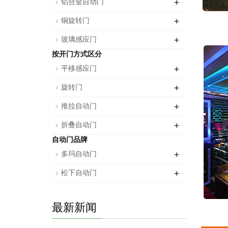
+
铝合金自动门
+
铜旋转门
+
玻璃感应门
按开门方式区分
+
平移感应门
+
旋转门
+
推拉自动门
+
折叠自动门
自动门品牌
+
多玛自动门
+
松下自动门
最新新闻