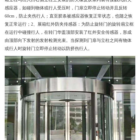
感应器，如碰到物体或行人受压时，门扉立即停止转动并且反转
60cm，防止夹伤行人；直至胶条被感应器恢复正常状态，也随之恢
复正常运行；2、展箱红外防夹传感器：为防止旋转门的旋转扇立框
在运行中碰撞行人，在转门华盖顶部安装了红外安全传感器，形成
由顶部向下发射的发射检测光束。当探测到门扉与立柱之间有物体
或行人时旋转门立即停止转动以防挤伤行人。