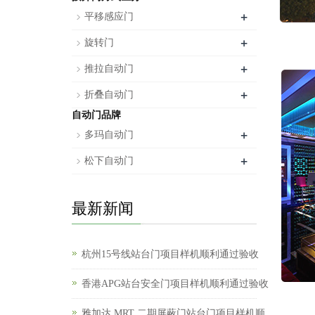
+
平移感应门
+
旋转门
+
推拉自动门
+
折叠自动门
自动门品牌
+
多玛自动门
+
松下自动门
最新新闻
杭州15号线站台门项目样机顺利通过验收
香港APG站台安全门项目样机顺利通过验收
雅加达 MRT 二期屏蔽门站台门项目样机顺