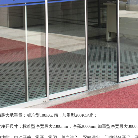
最大承重量：标准型100KG/扇，加重型200KG/扇；
净开尺寸：标准型净宽最大2300mm，净高2600mm,加重型净宽最大300
的功能：自动开关，常开，常闭，单向进入，双向进出，门扇部分开启、