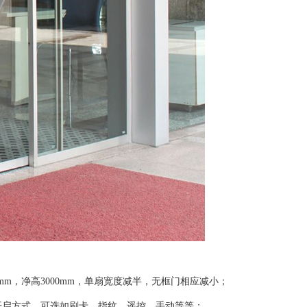
0mm，净高3000mm，单扇宽度减半，无框门相应减小；
开启方式、可选如刷卡、指纹、遥控、手动等等；