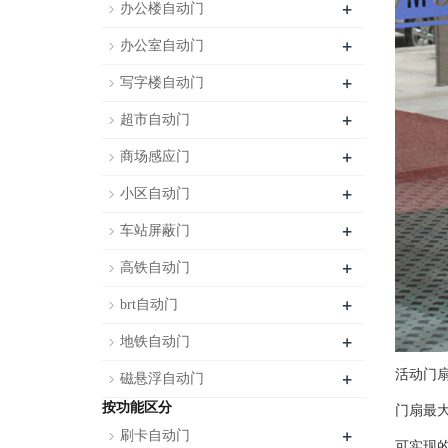
+
办公楼自动门
+
办公室自动门
+
写字楼自动门
+
超市自动门
+
商场感应门
+
小区自动门
+
车站屏蔽门
+
高铁自动门
+
brt自动门
+
地铁自动门
+
活动门扇
磁悬浮自动门
按功能区分
门扇最大
+
刷卡自动门
可实现