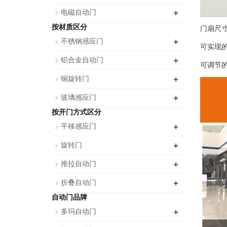
+
电磁自动门
按材质区分
门扇尺寸：
+
不锈钢感应门
可实现
+
铝合金自动门
可调节
+
铜旋转门
+
玻璃感应门
按开门方式区分
+
平移感应门
+
旋转门
+
推拉自动门
+
折叠自动门
自动门品牌
+
多玛自动门