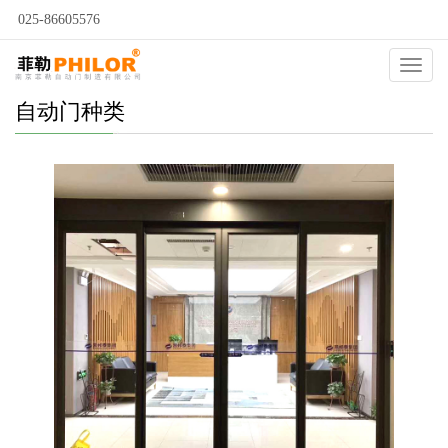
025-86605576
Catego
自动门种类