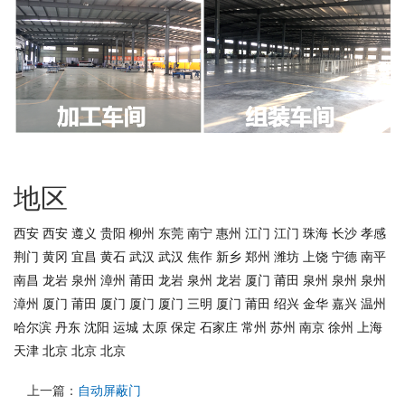
地区
西安
西安
遵义
贵阳
柳州
东莞
南宁
惠州
江门
江门
珠海
长沙
孝感
荆门
黄冈
宜昌
黄石
武汉
武汉
焦作
新乡
郑州
潍坊
上饶
宁德
南平
南昌
龙岩
泉州
漳州
莆田
龙岩
泉州
龙岩
厦门
莆田
泉州
泉州
泉州
漳州
厦门
莆田
厦门
厦门
厦门
三明
厦门
莆田
绍兴
金华
嘉兴
温州
哈尔滨
丹东
沈阳
运城
太原
保定
石家庄
常州
苏州
南京
徐州
上海
天津
北京
北京
北京
上一篇：
自动屏蔽门