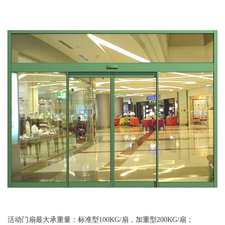
活动门扇最大承重量：标准型100KG/扇，加重型200KG/扇；