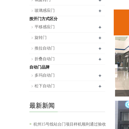
+
+
玻璃感应门
按开门方式区分
+
平移感应门
+
旋转门
+
推拉自动门
+
折叠自动门
自动门品牌
+
多玛自动门
+
松下自动门
最新新闻
杭州15号线站台门项目样机顺利通过验收