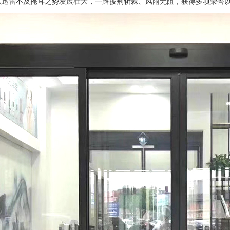
以迅雷不及掩耳之势发展壮大，一路披荆斩棘、风雨无阻，获得多项荣誉