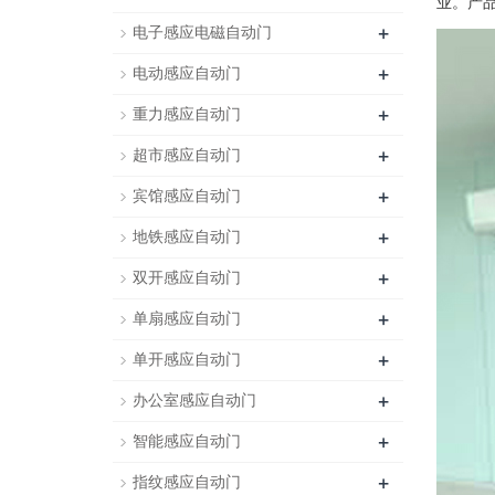
业。产品
+
电子感应电磁自动门
+
电动感应自动门
+
重力感应自动门
+
超市感应自动门
+
宾馆感应自动门
+
地铁感应自动门
+
双开感应自动门
+
单扇感应自动门
+
单开感应自动门
+
办公室感应自动门
+
智能感应自动门
+
指纹感应自动门