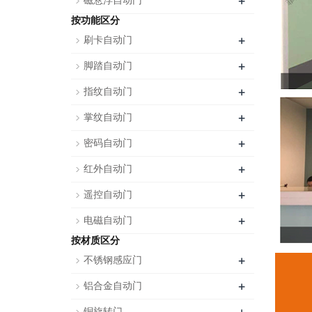
+
磁悬浮自动门
按功能区分
+
刷卡自动门
+
脚踏自动门
+
指纹自动门
+
掌纹自动门
+
密码自动门
+
红外自动门
+
遥控自动门
+
电磁自动门
按材质区分
+
不锈钢感应门
+
铝合金自动门
铜旋转门