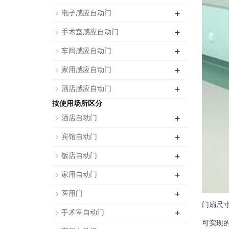
+
电子感应自动门
+
手术室感应自动门
+
车间感应自动门
+
家用感应自动门
+
酒店感应自动门
按使用场所区分
+
酒店自动门
+
宾馆自动门
+
饭店自动门
+
家用自动门
+
医用门
门扇尺寸：
+
手术室自动门
可实现