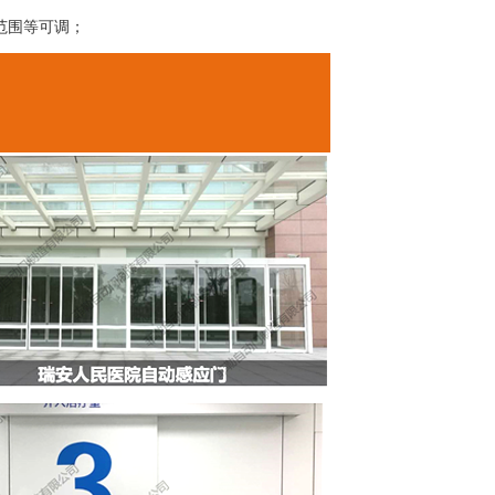
范围等可调；