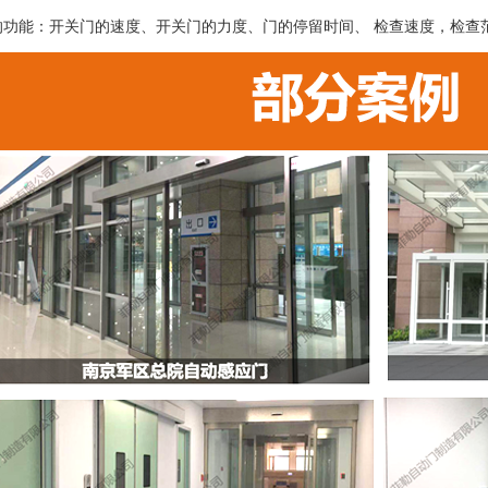
的功能：开关门的速度、开关门的力度、门的停留时间、 检查速度，检查