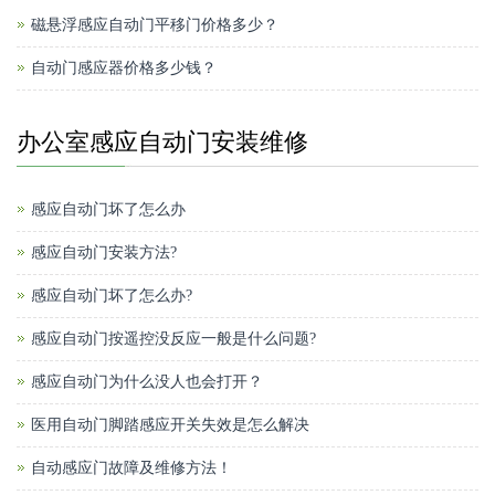
磁悬浮感应自动门平移门价格多少？
自动门感应器价格多少钱？
办公室感应自动门安装维修
感应自动门坏了怎么办
感应自动门安装方法?
感应自动门坏了怎么办?
感应自动门按遥控没反应一般是什么问题?
感应自动门为什么没人也会打开？
医用自动门脚踏感应开关失效是怎么解决
自动感应门故障及维修方法！