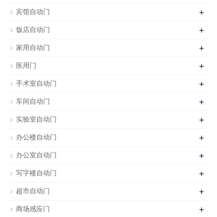
+
宾馆自动门
+
饭店自动门
+
家用自动门
+
医用门
+
手术室自动门
+
车间自动门
+
实验室自动门
+
办公楼自动门
+
办公室自动门
+
写字楼自动门
+
超市自动门
+
商场感应门