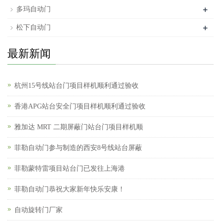
+
多玛自动门
+
松下自动门
最新新闻
杭州15号线站台门项目样机顺利通过验收
香港APG站台安全门项目样机顺利通过验收
雅加达 MRT 二期屏蔽门站台门项目样机顺
菲勒自动门参与制造的西安8号线站台屏蔽
菲勒蒙特雷项目站台门已发往上海港
菲勒自动门恭祝大家新年快乐安康！
自动旋转门厂家