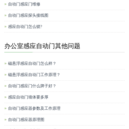
自动门感应门维修
自动门感应探头接线图
感应自动门怎么锁?
办公室感应自动门其他问题
磁悬浮感应自动门怎么样？
磁悬浮感应自动门工作原理？
自动门感应门什么牌子好？
感应自动门墙体要多厚
自动门感应器参数及工作原理
自动门感应器原理图